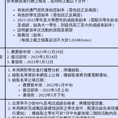
於本網頁進行網上報名，並同時上載以下文件：
有效的澳門居民身份證副本（需包括正反兩面）
有效的學生證副本（需包括正反兩面）
2021/2022學年及大專歷年的成績表副本（需顯示學生
及成績，如為大一學生，則提供高三至今的成績表副本）
說明參加本次活動的原因及期望
推薦信（如有）
（每個上載之檔案必須不大於1,024Kbytes）
1. 農曆新年班：2021年12月29日
期
2. 復活節班：2022年2月24日
3. 暑假班：2022年5月12日
本局將對學生進行履歷分析，擇優錄取。
錄取名單將於本網頁上公佈，獲錄取者將另獲電郵通知。
錄取名單公佈日期：
農曆新年班：2022年1月中旬
復活節班：2022年3月上旬
暑假班：2022年5月下旬
出席率不少於80%及考試成績合格者，將獲頒發證書。
本局將於完成葡語基礎培訓班之學生當中，甄選出綜合表現
行通知），獲錄取之學生可於7月中旬參加第二階段活動內容