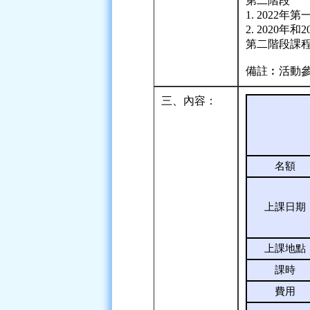
第二階段
1. 2022
2. 202
第二階段課
備註︰活動
三、內容：
名額
上課日期
上課地點
課時
費用