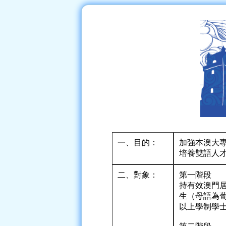
一、目的：
加強本澳大
培養雙語人
二、對象：
第一階段
持有效澳門居
生（母語為
以上學制學