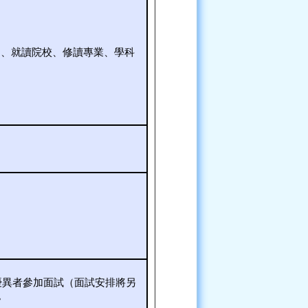
姓名、就讀院校、修讀專業、學科
優異者參加面試（面試安排將另
。