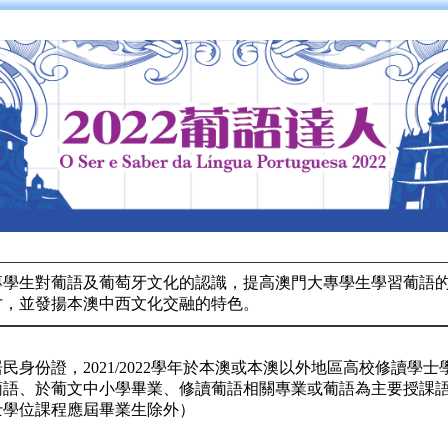
專學生對葡語及葡萄牙文化的認識，提高澳門大專學生學習葡語
才，並發揚本澳中西文化交融的特色。
民身份證，2021/2022學年於本澳或本澳以外地區高校修讀學
葡語、於葡文中小學畢業、修讀葡語相關專業或葡語為主要授課
士學位課程應屆畢業生除外）