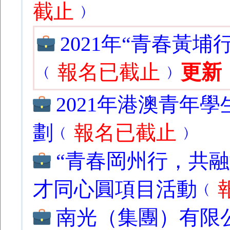
截止
﹚
2021年“青春黃
﹙
報名已截止
﹚
更新
2021年港澳青年
劃﹙
報名已截止
﹚
“青春岡州行，共融
才同心圓項目活動﹙
南光（集團）有限